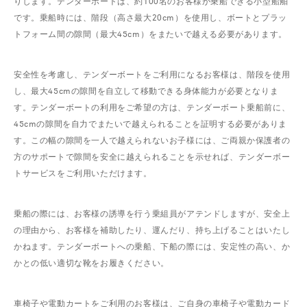
りします。テンダーボートは、約100名のお客様が乗船できる小型船舶
です。乗船時には、階段（高さ最大20cm）を使用し、ボートとプラッ
トフォーム間の隙間（最大45cm）をまたいで越える必要があります。
安全性を考慮し、テンダーボートをご利用になるお客様は、階段を使用
し、最大45cmの隙間を自立して移動できる身体能力が必要となりま
す。テンダーボートの利用をご希望の方は、テンダーボート乗船前に、
45cmの隙間を自力でまたいで越えられることを証明する必要がありま
す。この幅の隙間を一人で越えられないお子様には、ご両親か保護者の
方のサポートで隙間を安全に越えられることを示せれば、テンダーボー
トサービスをご利用いただけます。
乗船の際には、お客様の誘導を行う乗組員がアテンドしますが、安全上
の理由から、お客様を補助したり、運んだり、持ち上げることはいたし
かねます。テンダーボートへの乗船、下船の際には、安定性の高い、か
かとの低い適切な靴をお履きください。
車椅子や電動カートをご利用のお客様は、ご自身の車椅子や電動カード