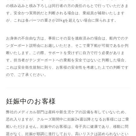
の積み込みと積み下ろしは同行者の方の責任のもとで行っていただきま
す。安全かつ実用的だと判断される場合は、乗組員が補助いたします
が、これは各パーツの重さが20kgを超えない場合に限られます。
お身体の不自由な方は、事前にその旨を連絡済みの場合は、船内でのテ
ンダーボート説明会にお越しいただき、そこで乗下船が可能であるか判
断いたします。この際、サポートを受けずに自力で行う必要がありま
す。担当者がテンダーボートへの乗船を安全ではないと判断した場合、
これは安全衛生規制に則り、お客様の安全性を考慮した上での判断です
ので、ご了承ください。
妊娠中のお客様
弊社のメディカル部門は産科や新生児ケアの設備を有していないため、
恐れ入りますが、クルーズ期間中に妊娠24週以降となるお客様にはご乗
船いただけません。妊娠中のお客様は、母子共に健康であり、移動に問
題がなく、妊娠が順調に進行しており、高いリスクは認められないとい