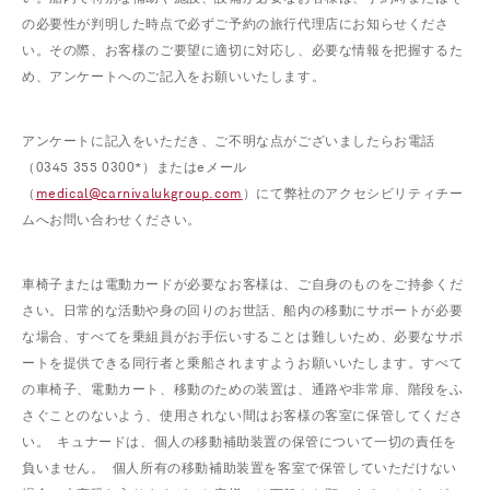
の必要性が判明した時点で必ずご予約の旅行代理店にお知らせくださ
い。その際、お客様のご要望に適切に対応し、必要な情報を把握するた
め、アンケートへのご記入をお願いいたします。
アンケートに記入をいただき、ご不明な点がございましたらお電話
（0345 355 0300*）またはeメール
（
medical@carnivalukgroup.com
）にて弊社のアクセシビリティチー
ムへお問い合わせください。
車椅子または電動カードが必要なお客様は、ご自身のものをご持参くだ
さい。日常的な活動や身の回りのお世話、船内の移動にサポートが必要
な場合、すべてを乗組員がお手伝いすることは難しいため、必要なサポ
ートを提供できる同行者と乗船されますようお願いいたします。すべて
の車椅子、電動カート、移動のための装置は、通路や非常扉、階段をふ
さぐことのないよう、使用されない間はお客様の客室に保管してくださ
い。 キュナードは、個人の移動補助装置の保管について一切の責任を
負いません。 個人所有の移動補助装置を客室で保管していただけない