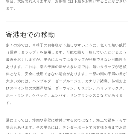
場合、大変恐れ入りますが、お客様には下船をお願いすることがござい
ます。
寄港地での移動
多くの港では、車椅子のお客様が下船しやすいように、低くて短い舷門
（通称：タラップ）を使用します。可能な限り下船していただけるよう
最善を尽くしますが、場合によってはタラップが利用できない可能性も
あります。これは、潮の干満の差が大きい港では、短いタラップが急傾
斜となり、安全に使用できない場合があります。一部の潮の干満の差が
大きい港には、ハンブルグ、ゼーブルージュ、カナリア諸島、仏領およ
びスペイン領の大西洋地域、ダーウィン、リスボン、ハリファックス、
ポートランド、ケベック、ムンバイ、サンフランシスコなどがありま
す。
港によっては、埠頭や岸壁に横付けするのではなく、海上で錨を下ろす
場合もあります。その場合には、テンダーボートでお客様を港までお送