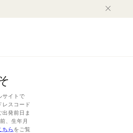
そ
ルサイトで
ドレスコード
ご出発前日ま
名前、生年月
こちら
をご覧